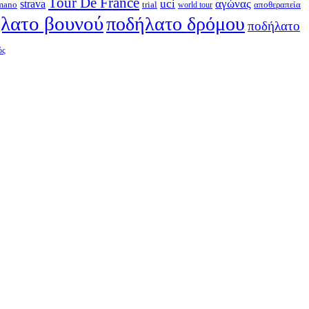
Tour De France
strava
uci
αγώνας
mano
trial
αποθεραπεία
world tour
λατο βουνού
ποδήλατο δρόμου
ποδήλατο
ός