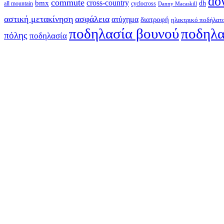
do
commute
cross-country
bmx
dh
all mountain
cyclocross
Danny Macaskill
αστική μετακίνηση
ασφάλεια
ατύχημα
διατροφή
ηλεκτρικό ποδήλατ
ποδηλασία βουνού
ποδηλα
πόλης
ποδηλασία