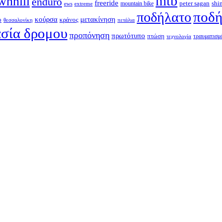
mtb
wnhill
enduro
freeride
shi
peter sagan
ews
extreme
mountain bike
ποδή
ποδήλατο
κούρσα
μετακίνηση
ο
κράνος
θεσσαλονίκη
πετάλια
σία δρομου
προπόνηση
πρωτότυπο
πτώση
τραυματισμ
τεχνολογία