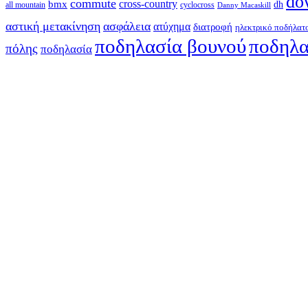
do
commute
cross-country
bmx
dh
all mountain
cyclocross
Danny Macaskill
αστική μετακίνηση
ασφάλεια
ατύχημα
διατροφή
ηλεκτρικό ποδήλατ
ποδηλασία βουνού
ποδηλα
πόλης
ποδηλασία