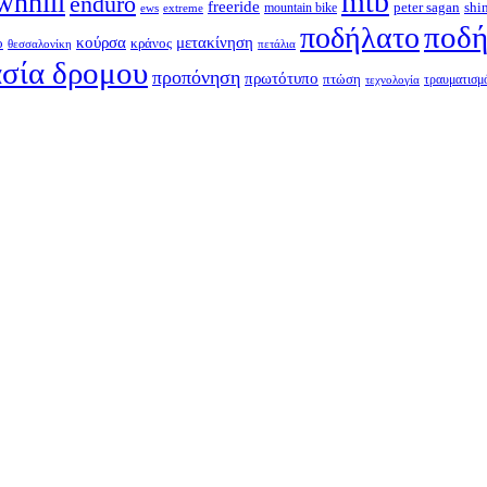
mtb
wnhill
enduro
freeride
shi
peter sagan
ews
extreme
mountain bike
ποδή
ποδήλατο
κούρσα
μετακίνηση
ο
κράνος
θεσσαλονίκη
πετάλια
σία δρομου
προπόνηση
πρωτότυπο
πτώση
τραυματισμ
τεχνολογία