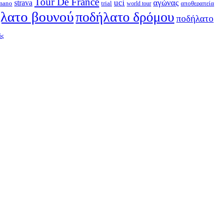
Tour De France
strava
uci
αγώνας
mano
trial
αποθεραπεία
world tour
λατο βουνού
ποδήλατο δρόμου
ποδήλατο
ός