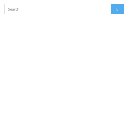
μου
Search
σε
SEAR
for:
αυτόν
τον
πλοηγό
για
την
επόμενη
φορά
που
θα
σχολιάσω.