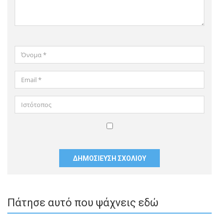
Όνομα
*
Email
*
Ιστότοπος
Αποθήκευσε
το
όνομά
μου,
email,
και
Πάτησε αυτό που ψάχνεις εδώ
τον
ιστότοπο