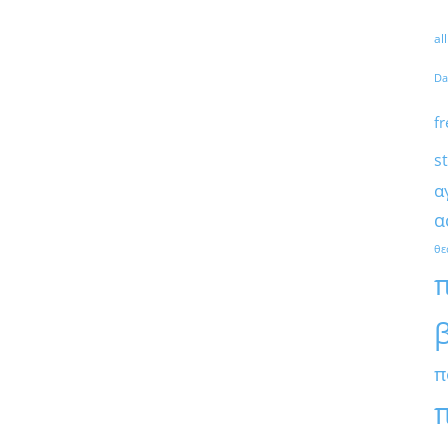
al
Da
fr
s
α
α
θε
π