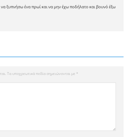
ι να ξυπνήσω ένα πρωί και να μην έχω ποδήλατο και βουνό έξω
ται.
Τα υποχρεωτικά πεδία σημειώνονται με
*