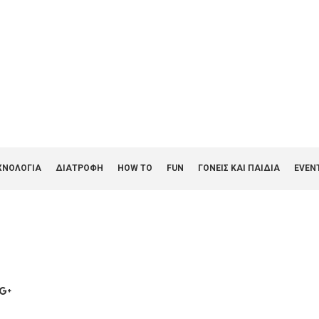
ΧΝΟΛΟΓΙΑ
ΔΙΑΤΡΟΦΗ
HOW TO
FUN
ΓΟΝΕΊΣ ΚΑΙ ΠΑΙΔΙΆ
EVEN