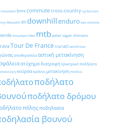
commute
cross-country
bmx
l mountain
cyclocross
downhill
enduro
dh
nny Macaskill
ews
extreme
mtb
eeride
peter sagan
shimano
mountain bike
Tour De France
trava
uci
trial
world tour
αστική μετακίνηση
γώνας
αποθεραπεία
σφάλεια
ατύχημα
διατροφή
ηλεκτρικό ποδήλατο
κούρσα
μετακίνηση
κράνος
σσαλονίκη
πετάλια
ποδήλατο
ποδήλατο
βουνού
ποδήλατο δρόμου
οδήλατο πόλης
ποδηλασία
ποδηλασία βουνού