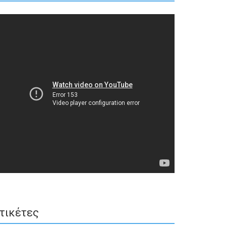
τικέτες