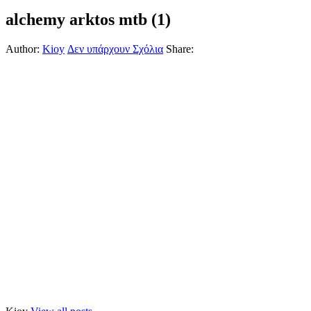
alchemy arktos mtb (1)
Author:
Kioy
Δεν υπάρχουν Σχόλια
Share: