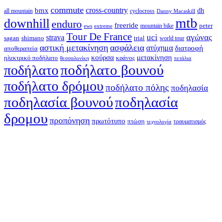
commute
cross-country
bmx
dh
all mountain
cyclocross
Danny Macaskill
mtb
downhill
enduro
freeride
peter
ews
extreme
mountain bike
Tour De France
strava
uci
αγώνας
shimano
trial
sagan
world tour
αστική μετακίνηση
ασφάλεια
ατύχημα
διατροφή
αποθεραπεία
κούρσα
μετακίνηση
ηλεκτρικό ποδήλατο
κράνος
θεσσαλονίκη
πετάλια
ποδήλατο βουνού
ποδήλατο
ποδήλατο δρόμου
ποδήλατο πόλης
ποδηλασία
ποδηλασία βουνού
ποδηλασία
δρομου
προπόνηση
πρωτότυπο
πτώση
τραυματισμός
τεχνολογία