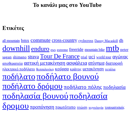
To κανάλι μας στο YouTube
Ετικέτες
commute
cross-country
bmx
dh
all mountain
cyclocross
Danny Macaskill
mtb
downhill
enduro
freeride
peter
ews
extreme
mountain bike
Tour De France
strava
uci
αγώνας
shimano
trial
sagan
world tour
αστική μετακίνηση
ασφάλεια
ατύχημα
διατροφή
αποθεραπεία
κούρσα
μετακίνηση
ηλεκτρικό ποδήλατο
κράνος
θεσσαλονίκη
πετάλια
ποδήλατο βουνού
ποδήλατο
ποδήλατο δρόμου
ποδήλατο πόλης
ποδηλασία
ποδηλασία βουνού
ποδηλασία
δρομου
προπόνηση
πρωτότυπο
πτώση
τραυματισμός
τεχνολογία