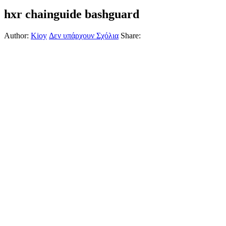
hxr chainguide bashguard
Author:
Kioy
Δεν υπάρχουν Σχόλια
Share: