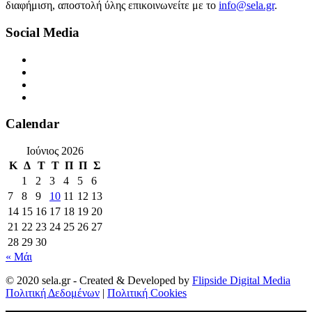
διαφήμιση, αποστολή ύλης επικοινωνείτε με το
info@sela.gr
.
Social Media
Calendar
Ιούνιος 2026
Κ
Δ
Τ
Τ
Π
Π
Σ
1
2
3
4
5
6
7
8
9
10
11
12
13
14
15
16
17
18
19
20
21
22
23
24
25
26
27
28
29
30
« Μάι
© 2020 sela.gr - Created & Developed by
Flipside Digital Media
Πολιτική Δεδομένων
|
Πολιτική Cookies