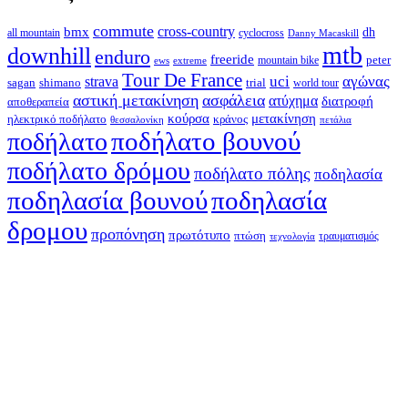
commute
cross-country
bmx
dh
all mountain
cyclocross
Danny Macaskill
mtb
downhill
enduro
freeride
peter
ews
extreme
mountain bike
Tour De France
strava
uci
αγώνας
shimano
trial
sagan
world tour
αστική μετακίνηση
ασφάλεια
ατύχημα
διατροφή
αποθεραπεία
κούρσα
μετακίνηση
ηλεκτρικό ποδήλατο
κράνος
θεσσαλονίκη
πετάλια
ποδήλατο βουνού
ποδήλατο
ποδήλατο δρόμου
ποδήλατο πόλης
ποδηλασία
ποδηλασία βουνού
ποδηλασία
δρομου
προπόνηση
πρωτότυπο
πτώση
τραυματισμός
τεχνολογία