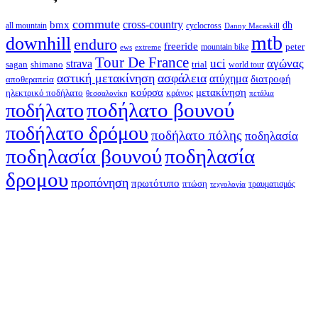
commute
cross-country
bmx
dh
all mountain
cyclocross
Danny Macaskill
mtb
downhill
enduro
freeride
peter
ews
extreme
mountain bike
Tour De France
strava
uci
αγώνας
shimano
trial
sagan
world tour
αστική μετακίνηση
ασφάλεια
ατύχημα
διατροφή
αποθεραπεία
κούρσα
μετακίνηση
ηλεκτρικό ποδήλατο
κράνος
θεσσαλονίκη
πετάλια
ποδήλατο βουνού
ποδήλατο
ποδήλατο δρόμου
ποδήλατο πόλης
ποδηλασία
ποδηλασία βουνού
ποδηλασία
δρομου
προπόνηση
πρωτότυπο
πτώση
τραυματισμός
τεχνολογία