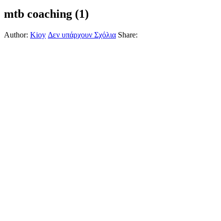
mtb coaching (1)
Author:
Kioy
Δεν υπάρχουν Σχόλια
Share: