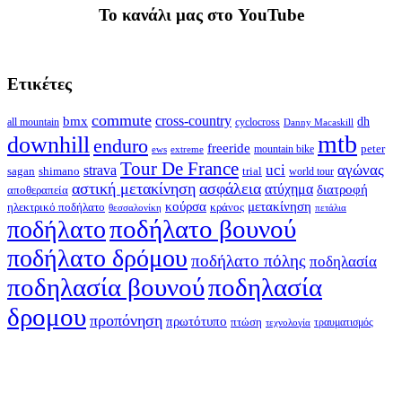
To κανάλι μας στο YouTube
Ετικέτες
commute
cross-country
bmx
dh
all mountain
cyclocross
Danny Macaskill
mtb
downhill
enduro
freeride
peter
ews
extreme
mountain bike
Tour De France
strava
uci
αγώνας
shimano
trial
sagan
world tour
αστική μετακίνηση
ασφάλεια
ατύχημα
διατροφή
αποθεραπεία
κούρσα
μετακίνηση
ηλεκτρικό ποδήλατο
κράνος
θεσσαλονίκη
πετάλια
ποδήλατο βουνού
ποδήλατο
ποδήλατο δρόμου
ποδήλατο πόλης
ποδηλασία
ποδηλασία βουνού
ποδηλασία
δρομου
προπόνηση
πρωτότυπο
πτώση
τραυματισμός
τεχνολογία