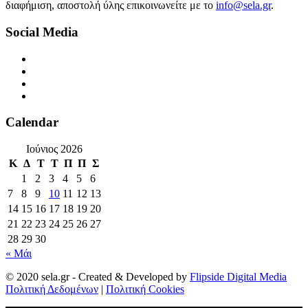
διαφήμιση, αποστολή ύλης επικοινωνείτε με το
info@sela.gr
.
Social Media
Calendar
Ιούνιος 2026
Κ
Δ
Τ
Τ
Π
Π
Σ
1
2
3
4
5
6
7
8
9
10
11
12
13
14
15
16
17
18
19
20
21
22
23
24
25
26
27
28
29
30
« Μάι
© 2020 sela.gr - Created & Developed by
Flipside Digital Media
Πολιτική Δεδομένων
|
Πολιτική Cookies