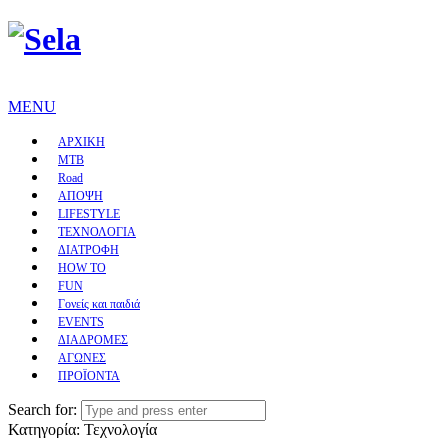
MENU
ΑΡΧΙΚΗ
MTB
Road
ΑΠΟΨΗ
LIFESTYLE
ΤΕΧΝΟΛΟΓΙΑ
ΔΙΑΤΡΟΦΗ
HOW TO
FUN
Γονείς και παιδιά
EVENTS
ΔΙΑΔΡΟΜΕΣ
ΑΓΩΝΕΣ
ΠΡΟΪΟΝΤΑ
Search for:
Κατηγορία:
Τεχνολογία