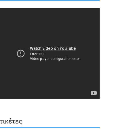
τικέτες