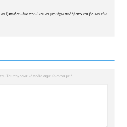
ι να ξυπνήσω ένα πρωί και να μην έχω ποδήλατο και βουνό έξω
ται.
Τα υποχρεωτικά πεδία σημειώνονται με
*