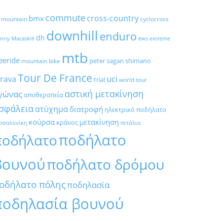
commute
cross-country
bmx
l mountain
cyclocross
downhill
enduro
dh
nny Macaskill
ews
extreme
mtb
eeride
peter sagan
shimano
mountain bike
Tour De France
trava
uci
trial
world tour
αστική μετακίνηση
γώνας
αποθεραπεία
σφάλεια
ατύχημα
διατροφή
ηλεκτρικό ποδήλατο
κούρσα
μετακίνηση
κράνος
σσαλονίκη
πετάλια
ποδήλατο
ποδήλατο
βουνού
ποδήλατο δρόμου
οδήλατο πόλης
ποδηλασία
ποδηλασία βουνού