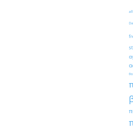
al
Da
fr
s
α
α
θε
π