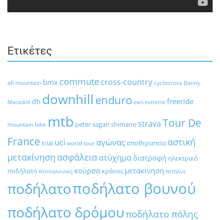
Ετικέτες
commute
cross-country
bmx
all mountain
cyclocross
Danny
downhill
enduro
freeride
dh
Macaskill
ews
extreme
mtb
Tour De
strava
peter sagan
shimano
mountain bike
France
αστική
uci
αγώνας
trial
αποθεραπεία
world tour
μετακίνηση
ασφάλεια
ατύχημα
διατροφή
ηλεκτρικό
κούρσα
μετακίνηση
ποδήλατο
κράνος
θεσσαλονίκη
πετάλια
ποδήλατο βουνού
ποδήλατο
ποδήλατο δρόμου
ποδήλατο πόλης