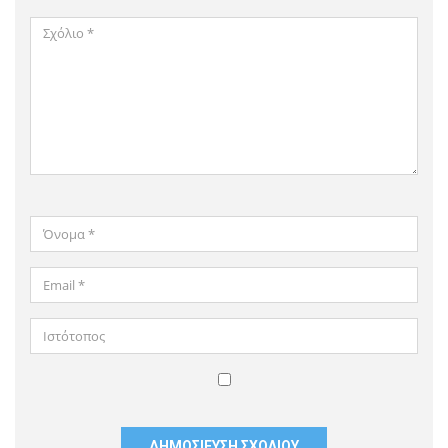
Σχόλιο
*
Όνομα
*
Email
*
Ιστότοπος
Αποθήκευσε
το
όνομά