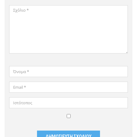
Σχόλιο
*
Όνομα
*
Email
*
Ιστότοπος
Αποθήκευσε
το
όνομά