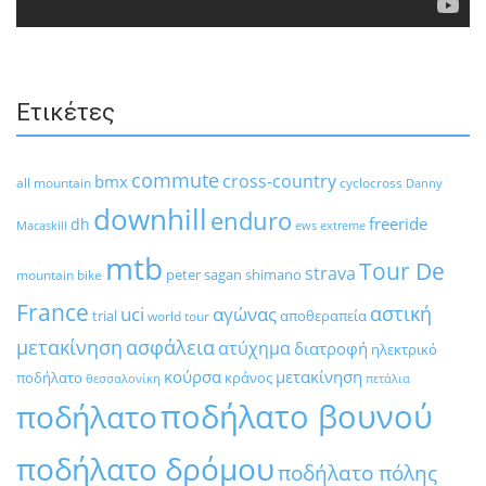
Ετικέτες
commute
cross-country
bmx
all mountain
cyclocross
Danny
downhill
enduro
freeride
dh
Macaskill
ews
extreme
mtb
Tour De
strava
peter sagan
shimano
mountain bike
France
αστική
uci
αγώνας
trial
αποθεραπεία
world tour
μετακίνηση
ασφάλεια
ατύχημα
διατροφή
ηλεκτρικό
κούρσα
μετακίνηση
ποδήλατο
κράνος
θεσσαλονίκη
πετάλια
ποδήλατο βουνού
ποδήλατο
ποδήλατο δρόμου
ποδήλατο πόλης