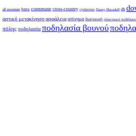
do
commute
cross-country
bmx
dh
all mountain
cyclocross
Danny Macaskill
αστική μετακίνηση
ασφάλεια
ατύχημα
διατροφή
ηλεκτρικό ποδήλατ
ποδηλασία βουνού
ποδηλα
πόλης
ποδηλασία