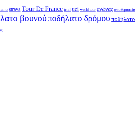
Tour De France
strava
uci
αγώνας
mano
trial
αποθεραπεία
world tour
λατο βουνού
ποδήλατο δρόμου
ποδήλατο
ός