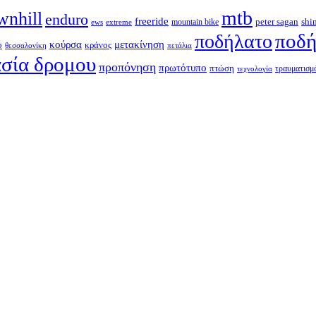
mtb
wnhill
enduro
freeride
shi
peter sagan
ews
extreme
mountain bike
ποδή
ποδήλατο
κούρσα
μετακίνηση
ο
κράνος
θεσσαλονίκη
πετάλια
σία δρομου
προπόνηση
πρωτότυπο
πτώση
τραυματισμ
τεχνολογία