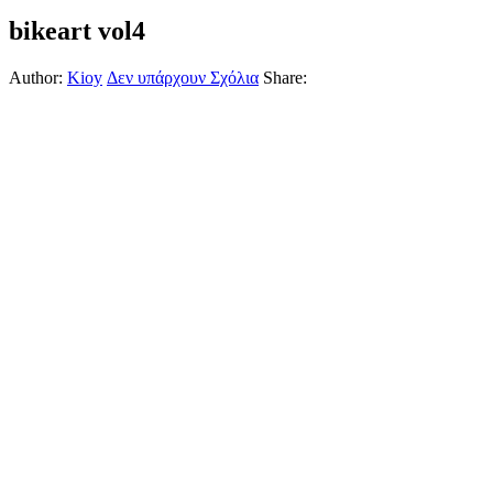
bikeart vol4
Author:
Kioy
Δεν υπάρχουν Σχόλια
Share: