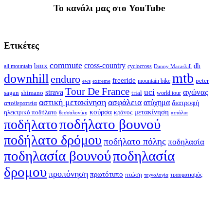
To κανάλι μας στο YouTube
Ετικέτες
commute
cross-country
bmx
dh
all mountain
cyclocross
Danny Macaskill
mtb
downhill
enduro
freeride
peter
ews
extreme
mountain bike
Tour De France
strava
uci
αγώνας
shimano
trial
sagan
world tour
αστική μετακίνηση
ασφάλεια
ατύχημα
διατροφή
αποθεραπεία
κούρσα
μετακίνηση
ηλεκτρικό ποδήλατο
κράνος
θεσσαλονίκη
πετάλια
ποδήλατο βουνού
ποδήλατο
ποδήλατο δρόμου
ποδήλατο πόλης
ποδηλασία
ποδηλασία βουνού
ποδηλασία
δρομου
προπόνηση
πρωτότυπο
πτώση
τραυματισμός
τεχνολογία