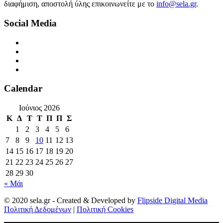
διαφήμιση, αποστολή ύλης επικοινωνείτε με το
info@sela.gr
.
Social Media
Calendar
Ιούνιος 2026
Κ
Δ
Τ
Τ
Π
Π
Σ
1
2
3
4
5
6
7
8
9
10
11
12
13
14
15
16
17
18
19
20
21
22
23
24
25
26
27
28
29
30
« Μάι
© 2020 sela.gr - Created & Developed by
Flipside Digital Media
Πολιτική Δεδομένων
|
Πολιτική Cookies