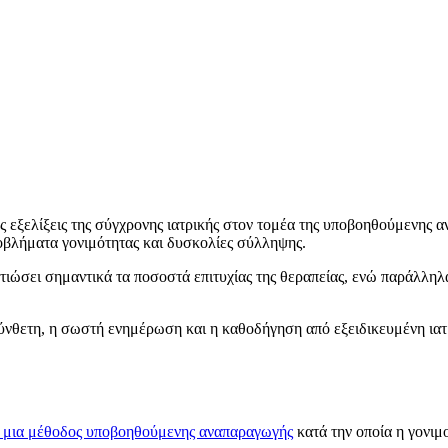
ες εξελίξεις της σύγχρονης ιατρικής στον τομέα της υποβοηθούμενης 
οβλήματα γονιμότητας και δυσκολίες σύλληψης.
λτιώσει σημαντικά τα ποσοστά επιτυχίας της θεραπείας, ενώ παράλληλ
σύνθετη, η σωστή ενημέρωση και η καθοδήγηση από εξειδικευμένη ια
ι μια μέθοδος υποβοηθούμενης αναπαραγωγής
κατά την οποία η γονιμ