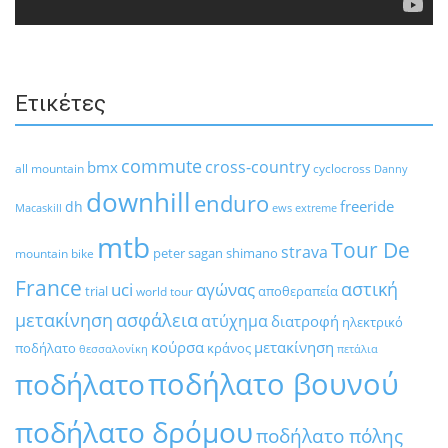
Ετικέτες
commute
cross-country
bmx
all mountain
cyclocross
Danny
downhill
enduro
freeride
dh
Macaskill
ews
extreme
mtb
Tour De
strava
peter sagan
shimano
mountain bike
France
αστική
uci
αγώνας
trial
αποθεραπεία
world tour
μετακίνηση
ασφάλεια
ατύχημα
διατροφή
ηλεκτρικό
κούρσα
μετακίνηση
ποδήλατο
κράνος
θεσσαλονίκη
πετάλια
ποδήλατο βουνού
ποδήλατο
ποδήλατο δρόμου
ποδήλατο πόλης