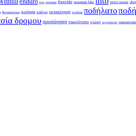
mtb
wnhill
enduro
freeride
shi
peter sagan
ews
extreme
mountain bike
ποδή
ποδήλατο
κούρσα
μετακίνηση
ο
κράνος
θεσσαλονίκη
πετάλια
σία δρομου
προπόνηση
πρωτότυπο
πτώση
τραυματισμ
τεχνολογία