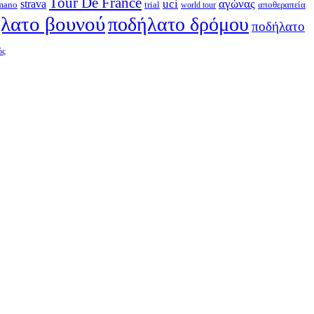
Tour De France
strava
uci
αγώνας
mano
trial
αποθεραπεία
world tour
λατο βουνού
ποδήλατο δρόμου
ποδήλατο
ός