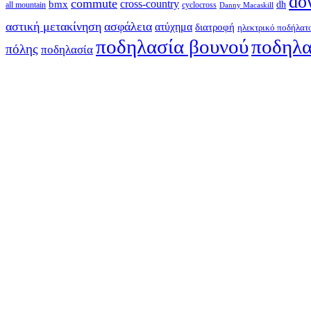
do
commute
cross-country
bmx
dh
all mountain
cyclocross
Danny Macaskill
αστική μετακίνηση
ασφάλεια
ατύχημα
διατροφή
ηλεκτρικό ποδήλατ
ποδηλασία βουνού
ποδηλα
πόλης
ποδηλασία