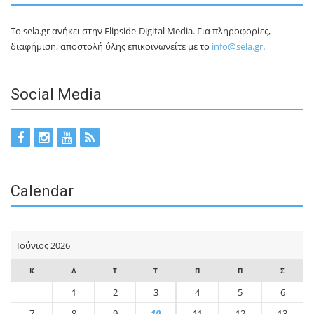
Το sela.gr ανήκει στην Flipside-Digital Media. Για πληροφορίες,
διαφήμιση, αποστολή ύλης επικοινωνείτε με το
info@sela.gr
.
Social Media
Calendar
Ιούνιος 2026
Κ
Δ
Τ
Τ
Π
Π
Σ
1
2
3
4
5
6
7
8
9
10
11
12
13