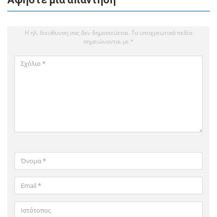
Η ηλ. διεύθυνση σας δεν δημοσιεύεται.
Τα υποχρεωτικά πεδία
σημειώνονται με
*
Σχόλιο
*
Όνομα
*
Email
*
Ιστότοπος