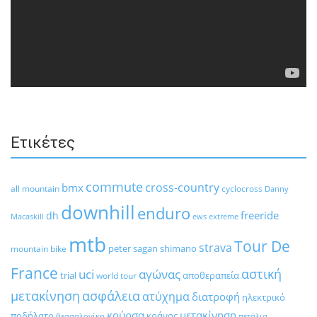
Ετικέτες
commute
cross-country
bmx
all mountain
cyclocross
Danny
downhill
enduro
freeride
dh
Macaskill
ews
extreme
mtb
Tour De
strava
peter sagan
shimano
mountain bike
France
αστική
uci
αγώνας
trial
αποθεραπεία
world tour
μετακίνηση
ασφάλεια
ατύχημα
διατροφή
ηλεκτρικό
κούρσα
μετακίνηση
ποδήλατο
κράνος
θεσσαλονίκη
πετάλια