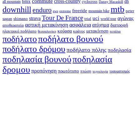
commute
cross-country
bmx
dh
all mountain
cyclocross
Danny Macaskill
mtb
downhill
enduro
freeride
peter
ews
extreme
mountain bike
Tour De France
strava
uci
αγώνας
shimano
trial
sagan
world tour
αστική μετακίνηση
ασφάλεια
ατύχημα
διατροφή
αποθεραπεία
κούρσα
μετακίνηση
ηλεκτρικό ποδήλατο
κράνος
θεσσαλονίκη
πετάλια
ποδήλατο βουνού
ποδήλατο
ποδήλατο δρόμου
ποδήλατο πόλης
ποδηλασία
ποδηλασία βουνού
ποδηλασία
δρομου
προπόνηση
πρωτότυπο
πτώση
τραυματισμός
τεχνολογία