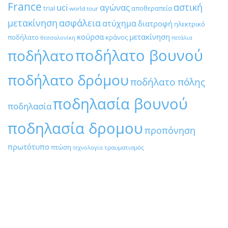
France
αστική
uci
αγώνας
trial
αποθεραπεία
world tour
μετακίνηση
ασφάλεια
ατύχημα
διατροφή
ηλεκτρικό
κούρσα
μετακίνηση
ποδήλατο
κράνος
θεσσαλονίκη
πετάλια
ποδήλατο βουνού
ποδήλατο
ποδήλατο δρόμου
ποδήλατο πόλης
ποδηλασία βουνού
ποδηλασία
ποδηλασία δρομου
προπόνηση
πρωτότυπο
πτώση
τραυματισμός
τεχνολογία