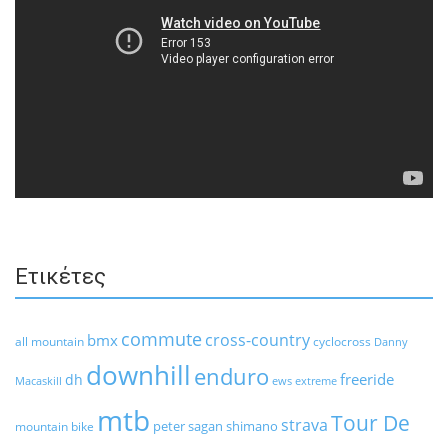
Ετικέτες
commute
cross-country
bmx
all mountain
cyclocross
Danny
downhill
enduro
freeride
dh
Macaskill
ews
extreme
mtb
Tour De
strava
peter sagan
shimano
mountain bike