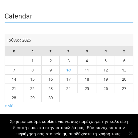
Calendar
Ιούνιος 2026
Κ
Δ
Τ
Τ
Π
Π
Σ
1
2
3
4
5
6
7
8
9
10
11
12
13
14
15
16
17
18
19
20
21
22
23
24
25
26
27
28
29
30
« Μάι
Χρησιμοποιούμε cookies για να σας παρέχουμε την καλύτερη
δυνατή εμπειρία στην ιστοσελίδα μας. Εάν συνεχίσετε την
περιήγηση σας στο sela.gr, αποδέχεστε τη χρήση τους.
© 2020 sela.gr - Created & Developed by
Flipside Digital Media