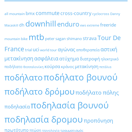
commute
cross-country
bmx
all mountain
cyclocross
Danny
downhill
enduro
freeride
dh
Macaskill
ews
extreme
mtb
Tour De
strava
peter sagan
shimano
mountain bike
France
αστική
uci
αγώνας
trial
αποθεραπεία
world tour
μετακίνηση
ασφάλεια
ατύχημα
διατροφή
ηλεκτρικό
κούρσα
μετακίνηση
ποδήλατο
κράνος
θεσσαλονίκη
πετάλια
ποδήλατο βουνού
ποδήλατο
ποδήλατο δρόμου
ποδήλατο πόλης
ποδηλασία βουνού
ποδηλασία
ποδηλασία δρομου
προπόνηση
πρωτότυπο
πτώση
τραυματισμός
τεχνολογία