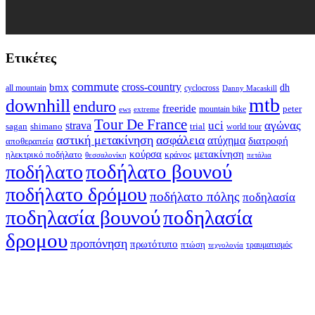
Ετικέτες
commute
cross-country
bmx
dh
all mountain
cyclocross
Danny Macaskill
mtb
downhill
enduro
freeride
peter
ews
extreme
mountain bike
Tour De France
strava
uci
αγώνας
shimano
trial
sagan
world tour
αστική μετακίνηση
ασφάλεια
ατύχημα
διατροφή
αποθεραπεία
κούρσα
μετακίνηση
ηλεκτρικό ποδήλατο
κράνος
θεσσαλονίκη
πετάλια
ποδήλατο βουνού
ποδήλατο
ποδήλατο δρόμου
ποδήλατο πόλης
ποδηλασία
ποδηλασία βουνού
ποδηλασία
δρομου
προπόνηση
πρωτότυπο
πτώση
τραυματισμός
τεχνολογία