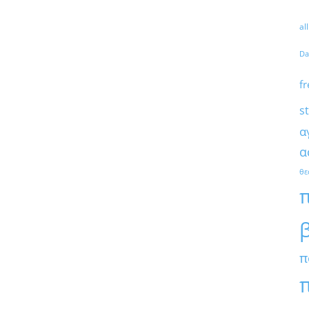
al
Da
fr
s
α
α
θε
π