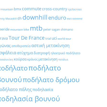
commute
cross-country
bmx
l mountain
cyclocross
downhill
enduro
dh
nny Macaskill
ews
extreme
mtb
eeride
peter sagan
shimano
mountain bike
Tour De France
trava
uci
trial
world tour
αστική μετακίνηση
γώνας
αποθεραπεία
σφάλεια
ατύχημα
διατροφή
ηλεκτρικό ποδήλατο
κούρσα
μετακίνηση
κράνος
σσαλονίκη
πετάλια
ποδήλατο
ποδήλατο
βουνού
ποδήλατο δρόμου
οδήλατο πόλης
ποδηλασία
ποδηλασία βουνού