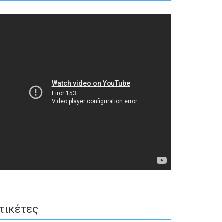
τικέτες