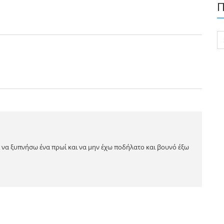
Π
Se
for
ι να ξυπνήσω ένα πρωί και να μην έχω ποδήλατο και βουνό έξω