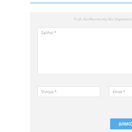
Η ηλ. διεύθυνση σας δεν δημοσιεύε
Σχόλιο
*
Όνομα
Email
*
*
Αποθήκευσε
το
όνομά
μου,