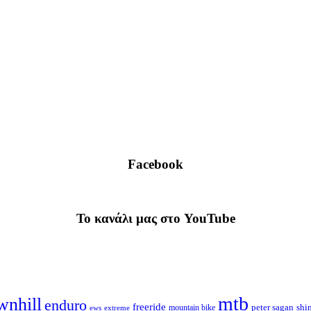
Facebook
To κανάλι μας στο YouTube
mtb
wnhill
enduro
freeride
shi
peter sagan
ews
extreme
mountain bike