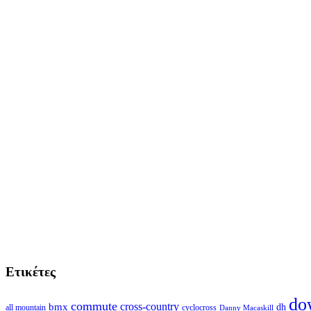
Ετικέτες
do
commute
cross-country
bmx
dh
all mountain
cyclocross
Danny Macaskill