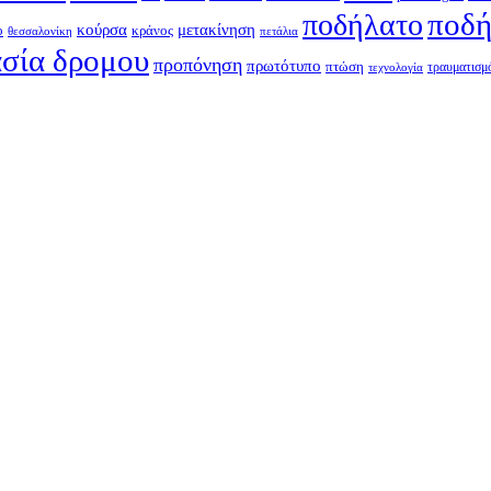
ποδή
ποδήλατο
κούρσα
μετακίνηση
ο
κράνος
θεσσαλονίκη
πετάλια
σία δρομου
προπόνηση
πρωτότυπο
πτώση
τραυματισμ
τεχνολογία