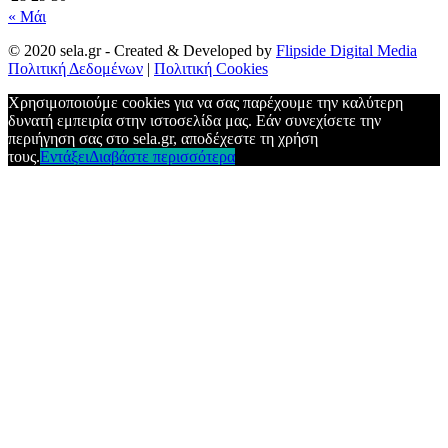
« Μάι
© 2020 sela.gr - Created & Developed by
Flipside Digital Media
Πολιτική Δεδομένων
|
Πολιτική Cookies
Χρησιμοποιούμε cookies για να σας παρέχουμε την καλύτερη
δυνατή εμπειρία στην ιστοσελίδα μας. Εάν συνεχίσετε την
περιήγηση σας στο sela.gr, αποδέχεστε τη χρήση
τους.
Εντάξει
Διαβάστε περισσότερα