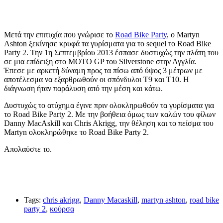
Μετά την επιτυχία που γνώρισε το
Road Bike Party
, o Martyn
Ashton ξεκίνησε κρυφά τα γυρίσματα για το sequel το Road Bike
Party 2. Την 1η Σεπτεμβρίου 2013 έσπασε δυστυχώς την πλάτη του
σε μια επίδειξη στο MOTO GP του Silverstone στην Αγγλία.
Έπεσε με αρκετή δύναμη προς τα πίσω από ύψος 3 μέτρων με
αποτέλεσμα να εξαρθρωθούν οι σπόνδυλοι Τ9 και Τ10. Η
διάγνωση ήταν παράλυση από την μέση και κάτω.
Δυστυχώς το ατύχημα έγινε πριν ολοκληρωθούν τα γυρίσματα για
το Road Bike Party 2. Με την βοήθεια όμως των καλών του φίλων
Danny MacAskill και Chris Akrigg, την θέληση και το πείσμα του
Martyn ολοκληρώθηκε το Road Bike Party 2.
Απολαύστε το.
Tags:
chris akrigg
,
Danny Macaskill
,
martyn ashton
,
road bike
party 2
,
κούρσα