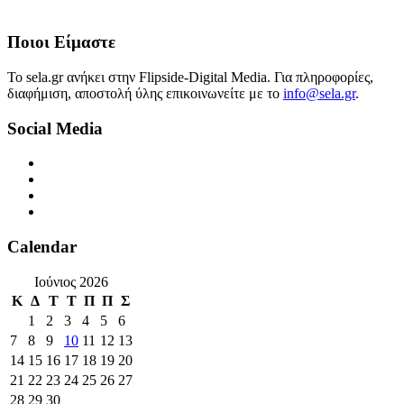
Ποιοι Είμαστε
Το sela.gr ανήκει στην Flipside-Digital Media. Για πληροφορίες,
διαφήμιση, αποστολή ύλης επικοινωνείτε με το
info@sela.gr
.
Social Media
Calendar
Ιούνιος 2026
Κ
Δ
Τ
Τ
Π
Π
Σ
1
2
3
4
5
6
7
8
9
10
11
12
13
14
15
16
17
18
19
20
21
22
23
24
25
26
27
28
29
30