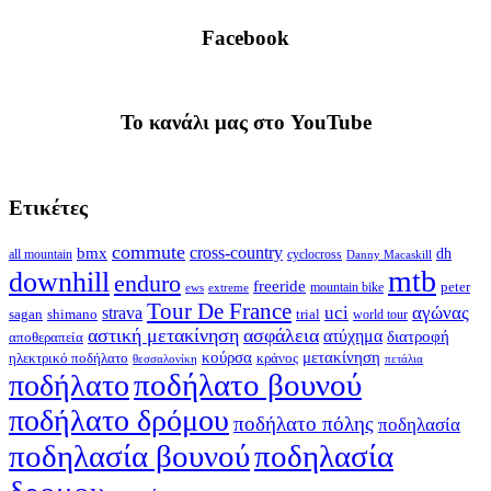
Facebook
To κανάλι μας στο YouTube
Ετικέτες
commute
cross-country
bmx
dh
all mountain
cyclocross
Danny Macaskill
mtb
downhill
enduro
freeride
peter
ews
extreme
mountain bike
Tour De France
strava
uci
αγώνας
shimano
trial
sagan
world tour
αστική μετακίνηση
ασφάλεια
ατύχημα
διατροφή
αποθεραπεία
κούρσα
μετακίνηση
ηλεκτρικό ποδήλατο
κράνος
θεσσαλονίκη
πετάλια
ποδήλατο βουνού
ποδήλατο
ποδήλατο δρόμου
ποδήλατο πόλης
ποδηλασία
ποδηλασία βουνού
ποδηλασία