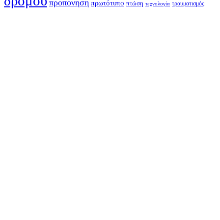
δρομου
προπόνηση
πρωτότυπο
πτώση
τραυματισμός
τεχνολογία