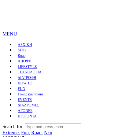
MENU
ΑΡΧΙΚΗ
MTB
Road
ΑΠΟΨΗ
LIFESTYLE
ΤΕΧΝΟΛΟΓΙΑ
ΔΙΑΤΡΟΦΗ
HOW TO
FUN
Γονείς και παιδιά
EVENTS
ΔΙΑΔΡΟΜΕΣ
ΑΓΩΝΕΣ
ΠΡΟΪΟΝΤΑ
Search for:
Extreme
,
Fun
,
Road
,
Νέα