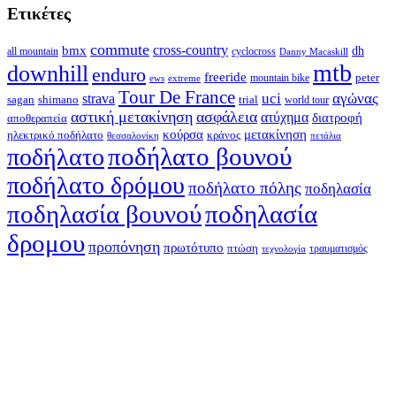
Ετικέτες
commute
cross-country
bmx
dh
all mountain
cyclocross
Danny Macaskill
mtb
downhill
enduro
freeride
peter
ews
extreme
mountain bike
Tour De France
strava
uci
αγώνας
shimano
trial
sagan
world tour
αστική μετακίνηση
ασφάλεια
ατύχημα
διατροφή
αποθεραπεία
κούρσα
μετακίνηση
ηλεκτρικό ποδήλατο
κράνος
θεσσαλονίκη
πετάλια
ποδήλατο βουνού
ποδήλατο
ποδήλατο δρόμου
ποδήλατο πόλης
ποδηλασία
ποδηλασία βουνού
ποδηλασία
δρομου
προπόνηση
πρωτότυπο
πτώση
τραυματισμός
τεχνολογία