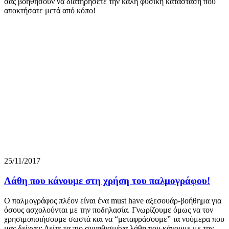
σας βοηθήσουν να διατηρήσετε την καλή φυσική κατάσταση που
αποκτήσατε μετά από κόπο!
25/11/2017
Λάθη που κάνουμε στη χρήση του παλμογράφου!
Ο παλμογράφος πλέον είναι ένα must have αξεσουάρ-βοήθημα για
όσους ασχολούνται με την ποδηλασία. Γνωρίζουμε όμως να τον
χρησιμοποιήσουμε σωστά και να “μεταφράσουμε” τα νούμερα που
μας δείχνει; Δείτε τα πιο συνηθισμένα λάθη που κάνουμε με την