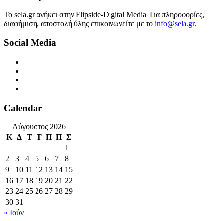
Το sela.gr ανήκει στην Flipside-Digital Media. Για πληροφορίες,
διαφήμιση, αποστολή ύλης επικοινωνείτε με το
info@sela.gr
.
Social Media
Calendar
Αύγουστος 2026
Κ
Δ
Τ
Τ
Π
Π
Σ
1
2
3
4
5
6
7
8
9
10
11
12
13
14
15
16
17
18
19
20
21
22
23
24
25
26
27
28
29
30
31
« Ιούν