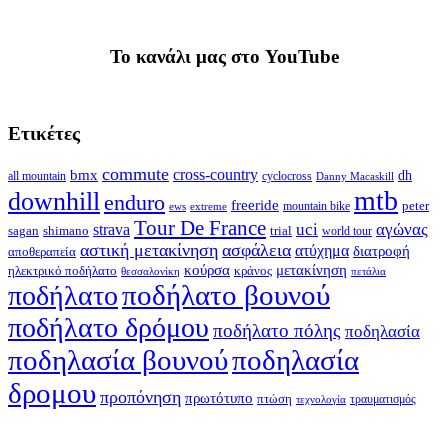
To κανάλι μας στο YouTube
Ετικέτες
commute
cross-country
bmx
dh
all mountain
cyclocross
Danny Macaskill
mtb
downhill
enduro
freeride
peter
ews
extreme
mountain bike
Tour De France
strava
uci
αγώνας
shimano
trial
sagan
world tour
αστική μετακίνηση
ασφάλεια
ατύχημα
διατροφή
αποθεραπεία
κούρσα
μετακίνηση
ηλεκτρικό ποδήλατο
κράνος
θεσσαλονίκη
πετάλια
ποδήλατο βουνού
ποδήλατο
ποδήλατο δρόμου
ποδήλατο πόλης
ποδηλασία
ποδηλασία βουνού
ποδηλασία
δρομου
προπόνηση
πρωτότυπο
πτώση
τραυματισμός
τεχνολογία