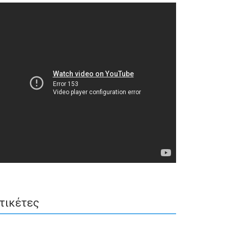
τικέτες