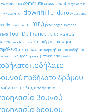
commute
cross-country
bmx
l mountain
cyclocross
downhill
enduro
dh
nny Macaskill
ews
extreme
mtb
eeride
peter sagan
shimano
mountain bike
Tour De France
trava
uci
trial
world tour
αστική μετακίνηση
γώνας
αποθεραπεία
σφάλεια
ατύχημα
διατροφή
ηλεκτρικό ποδήλατο
κούρσα
μετακίνηση
κράνος
σσαλονίκη
πετάλια
ποδήλατο
ποδήλατο
βουνού
ποδήλατο δρόμου
οδήλατο πόλης
ποδηλασία
ποδηλασία βουνού
ποδηλασία δρομου