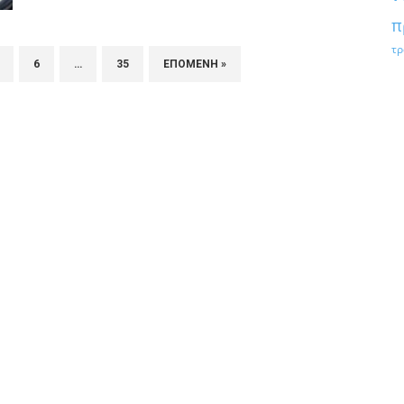
π
τρ
6
…
35
ΕΠΌΜΕΝΗ »