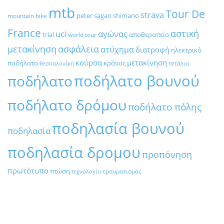
mtb
Tour De
strava
peter sagan
shimano
mountain bike
France
αστική
uci
αγώνας
trial
αποθεραπεία
world tour
μετακίνηση
ασφάλεια
ατύχημα
διατροφή
ηλεκτρικό
κούρσα
μετακίνηση
ποδήλατο
κράνος
θεσσαλονίκη
πετάλια
ποδήλατο βουνού
ποδήλατο
ποδήλατο δρόμου
ποδήλατο πόλης
ποδηλασία βουνού
ποδηλασία
ποδηλασία δρομου
προπόνηση
πρωτότυπο
πτώση
τραυματισμός
τεχνολογία