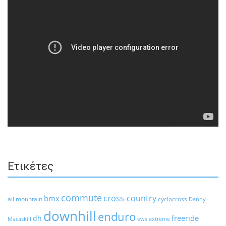
Ετικέτες
commute
cross-country
bmx
all mountain
cyclocross
Danny
downhill
enduro
freeride
dh
Macaskill
ews
extreme