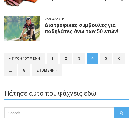
25/04/2016
Διατροφικές συμβουλές για
ποδηλάτες άνω των 50 ετών!
« ΠΡΟΗΓΟΎΜΕΝΗ
1
2
3
4
5
6
…
8
ΕΠΌΜΕΝΗ »
Πάτησε αυτό που ψάχνεις εδώ
Search
SEAR
for: