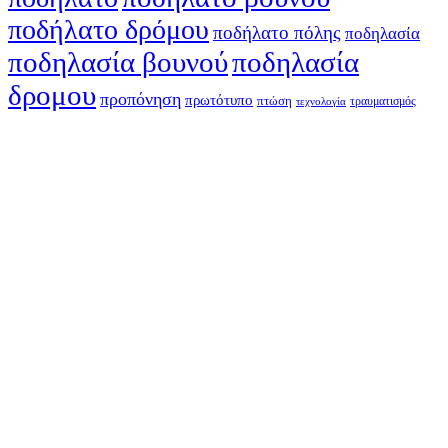
ποδήλατο δρόμου
ποδήλατο πόλης
ποδηλασία
ποδηλασία βουνού
ποδηλασία
δρομου
προπόνηση
πρωτότυπο
πτώση
τραυματισμός
τεχνολογία