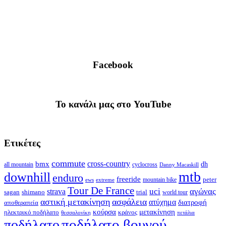
Facebook
To κανάλι μας στο YouTube
Ετικέτες
commute
cross-country
bmx
dh
all mountain
cyclocross
Danny Macaskill
mtb
downhill
enduro
freeride
peter
ews
extreme
mountain bike
Tour De France
strava
uci
αγώνας
shimano
trial
sagan
world tour
αστική μετακίνηση
ασφάλεια
ατύχημα
διατροφή
αποθεραπεία
κούρσα
μετακίνηση
ηλεκτρικό ποδήλατο
κράνος
θεσσαλονίκη
πετάλια
ποδήλατο βουνού
ποδήλατο