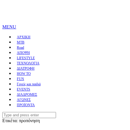
MENU
ΑΡΧΙΚΗ
MTB
Road
ΑΠΟΨΗ
LIFESTYLE
ΤΕΧΝΟΛΟΓΙΑ
ΔΙΑΤΡΟΦΗ
HOW TO
FUN
Γονείς και παιδιά
EVENTS
ΔΙΑΔΡΟΜΕΣ
ΑΓΩΝΕΣ
ΠΡΟΪΟΝΤΑ
Search
for:
Ετικέτα:
προπόνηση