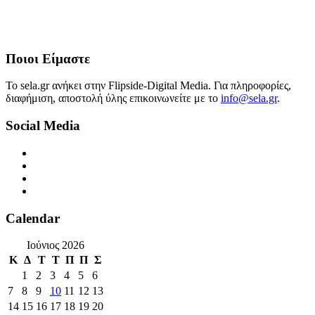
Ποιοι Είμαστε
Το sela.gr ανήκει στην Flipside-Digital Media. Για πληροφορίες,
διαφήμιση, αποστολή ύλης επικοινωνείτε με το
info@sela.gr
.
Social Media
Calendar
Ιούνιος 2026
Κ
Δ
Τ
Τ
Π
Π
Σ
1
2
3
4
5
6
7
8
9
10
11
12
13
14
15
16
17
18
19
20