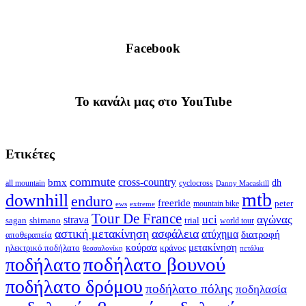
Facebook
To κανάλι μας στο YouTube
Ετικέτες
commute
cross-country
bmx
dh
all mountain
cyclocross
Danny Macaskill
mtb
downhill
enduro
freeride
peter
ews
extreme
mountain bike
Tour De France
strava
uci
αγώνας
shimano
trial
sagan
world tour
αστική μετακίνηση
ασφάλεια
ατύχημα
διατροφή
αποθεραπεία
κούρσα
μετακίνηση
ηλεκτρικό ποδήλατο
κράνος
θεσσαλονίκη
πετάλια
ποδήλατο βουνού
ποδήλατο
ποδήλατο δρόμου
ποδήλατο πόλης
ποδηλασία