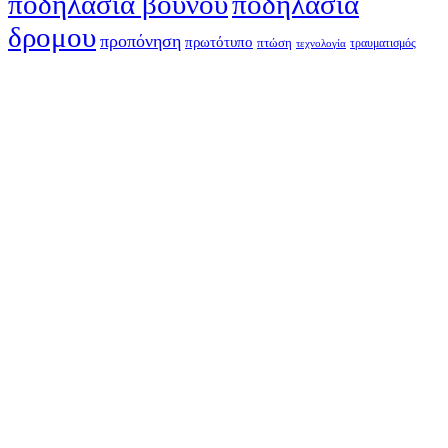
ποδηλασία βουνού
ποδηλασία
δρομου
προπόνηση
πρωτότυπο
πτώση
τραυματισμός
τεχνολογία