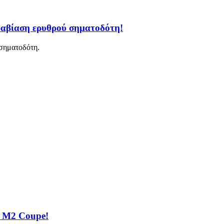
ραβίαση ερυθρού σηματοδότη!
σηματοδότη.
 M2 Coupe!