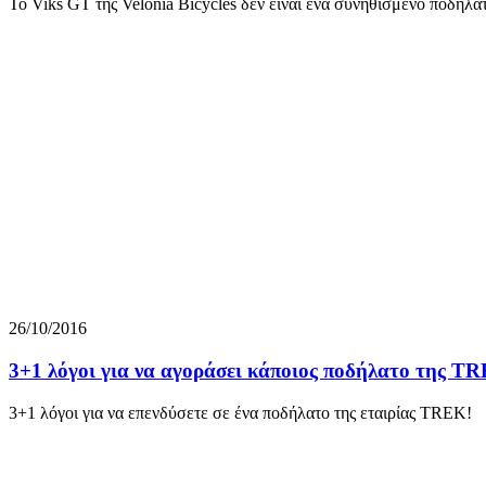
Το Viks GT της Velonia Bicycles δεν είναι ένα συνηθισμένο ποδήλα
26/10/2016
3+1 λόγοι για να αγοράσει κάποιος ποδήλατο της T
3+1 λόγοι για να επενδύσετε σε ένα ποδήλατο της εταιρίας TREK!