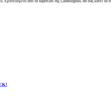
το. Εμπνευσμένο από τα supercars της Lamborghini, θα σας κάνει να 
REK!